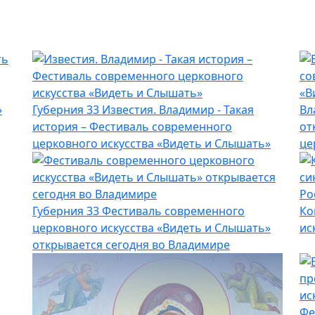
»
Губерния 33
Известия. Владимир - Такая
Вл
история – Фестиваль современного
от
церковного искусства «Видеть и Слышать»
це
Ро
Губерния 33
Фестиваль современного
Ко
церковного искусства «Видеть и Слышать»
ис
открывается сегодня во Владимире
Фе