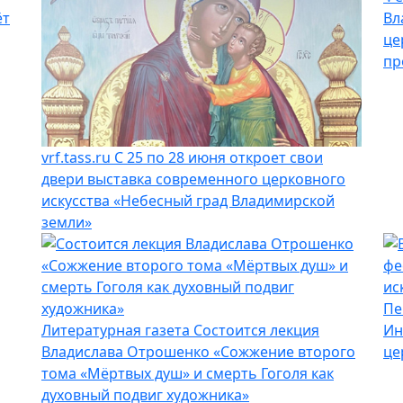
ёт
Вл
це
пр
vrf.tass.ru
С 25 по 28 июня откроет свои
двери выставка современного церковного
искусства «Небесный град Владимирской
земли»
Пе
Литературная газета
Состоится лекция
Ин
Владислава Отрошенко «Сожжение второго
це
тома «Мёртвых душ» и смерть Гоголя как
духовный подвиг художника»